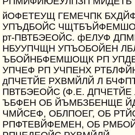
РПМЙФЙЮЕУЛПЗП МЙДЕТБ Й
йОФЕТЕУЩ ГЕМЕЧПК БХДЙФ
УПЪДБОЙС ЧЩТБЪЙФЕМШО
рт-ПВТБЭЕОЙС. фЕЛУФ ДП
НБУУПЧЩН УПЪОБОЙЕН ЛБ
ЪБОЙНБФЕМШОЩК РП УПДЕ
УПЧЕФ РП УЧПЕНХ РТБЛФ
дПЧЕТЙЕ РХВМЙЛЙ Л БЧФПТ
ПВТБЭЕОЙС (Ф.Е. ДПЧЕТЙЕ
ЪБФЕН ОБ ЙЪМБЗБЕНЩЕ ЙД
ЧМЙСЕФ, ОБЛПОЕГ, ОБ РТ
РПФТЕВЙФЕМЕН, ОБ РМБО