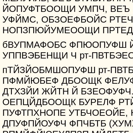
ЙОПУФТБООЩИ УМПЧ, ВЕЪ 
УФЙМС, ОБЗОЕФБОЙС РТЕ
НОПЗПЮЙУМЕООЩИ ПРТЕДЕМ
бВУПМАФОБС ФПЮОПУФШ Й
УППВЭБЕНЩИ Ч рт-ПВТБЭЕО
пТЙЗЙОБМШОПУФШ рт-ПВТБ
ПФМЙЮБЕФ ДБООЩК ФЕЛУФ
ДТХЗЙИ ЖЙТН Й БЗЕОФУФЧ
ОЕПЦЙДБООЩК БУРЕЛФ РТ
ПУФТПХНОПЕ УТБЧОЕОЙЕ, 
ДПУФПЙОУФЧ ФПЧБТБ (ХУМ