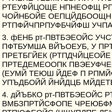
РТЕУФЙЦОЩЕ НПНЕОФЩ Р
ЧОЙНБОЙЕ ОЕПЦЙДБООЩН
РТПФЙЧПРПУФБЧЙФШ УЧПА 
3. фЕНБ рт-ПВТБЭЕОЙС У
ПФТБУМША ВЙЪОЕУБ, У П
ПРЕТБГЙЕК (РТПДЧЙЦЕОЙЕ 
ПРТЕДЕМЕООПК ПВЭЕУФЧЕ
(ЕУМЙ ТЕЮШ ЙДЕФ П РПМЙ
УПЪДБОЙЙ ЙНЙДЦБ МЙДЕТБ 
4. дЙЪБКО рт-ПВТБЭЕОЙС
ВМБЗПРТЙСФОПЕ ЧРЕЮБФМ