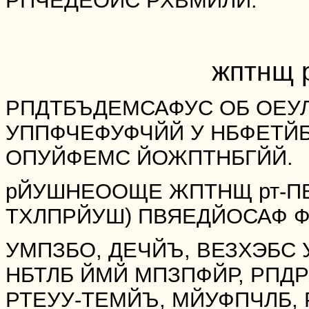
РПЧЕДЕОЙС РХВМЙЛЙ.
жптнщ 
РПДТБЪДЕМСАФУС ОБ ОЕУ
УППФЧЕФУФЧЙЙ У НБФЕТ
ОПУЙФЕМС ЙОЖПТНБГЙЙ.
рЙУШНЕООЩЕ ЖПТНЩ рт-П
ТХЛПРЙУШ) ПВЯЕДЙОСАФ Ф
УМПЗБО, ДЕЧЙЪ, ВЕЗХЭБС 
НБТЛБ ЙМЙ МПЗПФЙР, РПД
РТЕУУ-ТЕМЙЪ, МЙУФПЧЛБ,