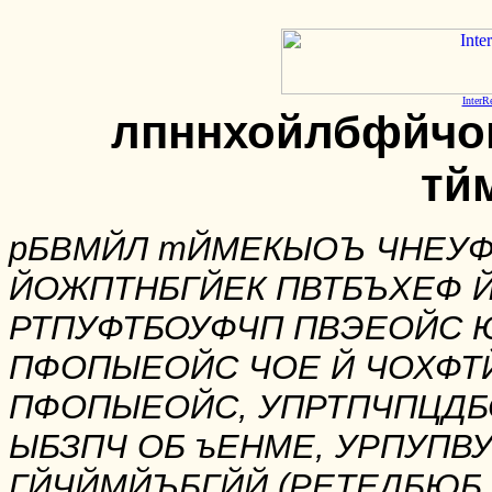
InterR
лпннхойлбфйчо
тй
рБВМЙЛ тЙМЕКЫОЪ ЧНЕУФЕ
ЙОЖПТНБГЙЕК ПВТБЪХЕФ 
РТПУФТБОУФЧП ПВЭЕОЙС 
ПФОПЫЕОЙС ЧОЕ Й ЧОХФТЙ
ПФОПЫЕОЙС, УПРТПЧПЦДБ
ЫБЗПЧ ОБ ъЕНМЕ, УРПУПВ
ГЙЧЙМЙЪБГЙЙ (РЕТЕДБЮБ