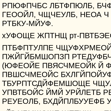
РПЮФПЧБС ЛБТФПЮЛБ, БЧФ
ГЕООЙЛ, ЧЩЧЕУЛБ, НЕОА Ч
РТБКУ-МЙУФ.
хУФОЩЕ ЖПТНЩ рт-ПВТБЭЕ
ПТБФПТУЛПЕ ЧЩУФХРМЕОЙ
ПЖЙГЙБМШОПЗП РТЕДУФБЧ
(ЮФЕОЙЕ ПВЯСЧМЕОЙК Й Ф.
ПВШСЧМЕОЙС БХЛГЙПОЙУФБ
ТБУРПТСДЙФЕМШОЩЕ ЧЩУ
УПВТБОЙС ЙМЙ УРЙЛЕТБ Р
РЕУЕОЛБ, БХДЙПЛБУУЕФБ 