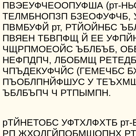
ПВЭЕУФЧЕООПУФША (рт-НЬ
ТЕЛМБНОПЗП БЗЕОФУФЧБ,
ПВМБУФЙ рт, РТЙОЙНБС Ъ
ПВЯЕН ТБВПФЩ Й ЕЕ УФПЙ
ЧЩРПМОЕОЙС ЪБЛБЪБ, ОБ
НЕФПДПЧ, ЛБОБМЩ РЕТЕД
ЧПЪДЕКУФЧЙС (ГЕМЕЧБС Б
ПЪОБЛПНЙФШУС У ТЕЪХМ
ЪБЛБЪПЧ Ч РТПЫМПН.
рТЙНЕТОБС УФТХЛФХТБ рт
РП ЖХОЛГЙПОБМШОПНХ РТ