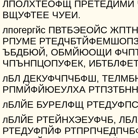
ЛПОЛХТЕОФЩ ПРЕТЕДЙМЙ 
ВЩУФТЕЕ ЧУЕИ.
лпогергйс ПВТБЭЕОЙС ЖПТ
РПУМЕ РТЕДЧБТЙФЕМШОПЗ
ЪБДБЮЙ, ОБМЙЮОЩИ ФЧП
ЧПЪНПЦОПУФЕК, ИБТБЛФЕТ
лБЛ ДЕКУФЧПЧБФШ, ТЕЛМБ
РПМЙФЙЮЕУЛХА РТПЗТБНН
лБЛЙЕ БУРЕЛФЩ РТЕДУФПС
лБЛЙЕ РТЕЙНХЭЕУФЧБ, ЛБ
РТЕДУФПЙФ РТПРПЧЕДПЧБ