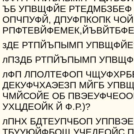
ЪБ УПВЩФЙЕ РТЕДМБЗБЕФ 
ОПЧПУФЙ, ДПУФПКОПК ЧО
РПФТЕВЙФЕМЕК,ЙЪВЙТБФЕ
зДЕ РТПЙЪПЫМП УПВЩФЙЕ
лПЗДБ РТПЙЪПЫМП УПВЩФ
лФП ЛПОЛТЕФОП ЧЩУФХРБ
ДЕКУФЧХАЭЕЗП МЙГБ УПВЩ
ЧМЙСОЙЕ ОБ ПВЭЕУФЧЕОО
УХЦДЕОЙК Й Ф.Р.)?
лПНХ БДТЕУПЧБОП УППВЭЕ
ТБУУЮЙФБОЩ УЧЕДЕОЙС П