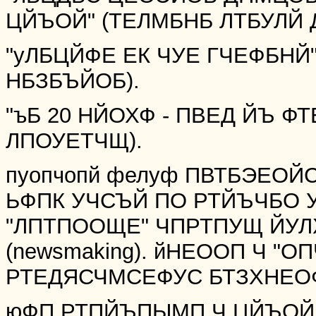
ЦЙЪОЙ" (ТЕЛМБНБ ЛТБУЛЙ 
"уЛБЦЙФЕ ЕК ЧУЕ ГЧЕФБН
НБЗБЪЙОБ).
"ъБ 20 НЙОХФ - ПВЕД ЙЪ Ф
ЛПОУЕТЧЩ).
пуопчопй фелуф ПВТБЭЕОЙ
ЬФПК УЧСЪЙ ПО РТЙЪЧБО
"ЛПТПООЩЕ" ЧПРТПУЩ ЙУЛ
(newsmaking). йНЕООП Ч "
РТЕДЯСЧМСЕФУС БТЗХНЕО
юФП РТПЙЪПЫМП Ч ЦЙЪОЙ