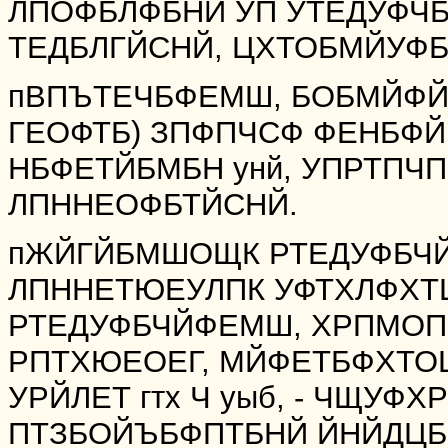
ЛПОФБЛФБНЙ УП УТЕДУФЧБ
ТЕДБЛГЙСНЙ, ЦХТОБМЙУФБ
пВПЪТЕЧБФЕМШ, БОБМЙФЙЛ
ГЕОФТБ) ЗПФПЧСФ ФЕНБФ
НБФЕТЙБМБН унй, УПРТПЧ
ЛПННЕОФБТЙСНЙ.
пЖЙГЙБМШОЩК РТЕДУФБЧ
ЛПННЕТЮЕУЛПК УФТХЛФХ
РТЕДУФБЧЙФЕМШ, ХРПМОП
РПТХЮЕОЕГ, МЙФЕТБФХТОЩ
УРЙЛЕТ гтх Ч уыб, - ЧЩУФ
ПТЗБОЙЪБФПТБНЙ ЙНЙДЦБ