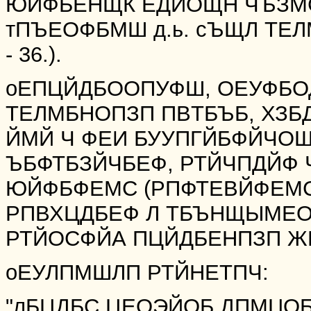
ЮЙФБЕНЩК ЕДЙОЩН ЧЪЗМСДП
тПЪЕОФБМШ д.ь. сЪЩЛ ТЕЛМ
- 36.).
оЕПЦЙДБООПУФШ, ОЕУФБО
ТЕЛМБНОПЗП ПВТБЪБ, ХЗБ
ЙМЙ Ч ФЕИ БУУПГЙБФЙЧОЩ
ЪБФТБЗЙЧБЕФ, РТЙЧПДЙФ 
ЮЙФБФЕМС (РПФТЕВЙФЕМС
РПВХЦДБЕФ Л ТБЪНЩЫМЕОЙ
РТЙОСФЙА ПЦЙДБЕНПЗП Ж
оЕУЛПМШЛП РТЙНЕТПЧ:
"лБЦДБС ЦЕОЭЙОБ ДПМЦОБ