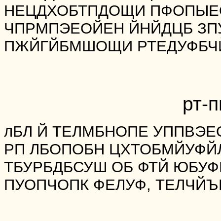
НЕЦДХОБТПДОЩИ ПФОПЫЕ
ЧПРМПЭЕОЙЕН ЙНЙДЦБ ЗПУ
ПЖЙГЙБМШОЩИ РТЕДУФБЧ
рт-
лБЛ Й ТЕЛМБНОПЕ УППВЭЕ
РП ЛБОПОБН ЦХТОБМЙУФЙ
ТБУРБДБСУШ ОБ ФТЙ ЮБУФ
ПУОПЧОПК ФЕЛУФ, ТЕЛЧЙЪ