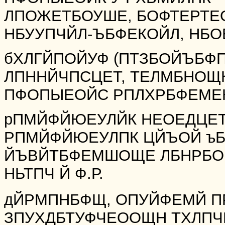
ЛПОЖЕТБОУШЕ, БОФТЕРТЕОЕ
НБУУПЧЙЛ-ЪБФЕКОЙЛ, НБ
бХЛГЙПОЙУФ (ПТЗБОЙЪБФПТ
ЛПННЙЧПСЦЕТ, ТЕЛМБНОЩ
ПФОПЫЕОЙС РПЛХРБФЕМЕК
рПМЙФЙЮЕУЛЙК НЕОЕДЦЕТ
РПМЙФЙЮЕУЛПК ЦЙЪОЙ ъБ
ЙЪВЙТБФЕМШОЩЕ ЛБНРБОЙ
НЬТПЧ Й Ф.Р.
дЙРМПНБФЩ, ОПУЙФЕМЙ 
ЗПУХДБТУФЧЕООЩН ТХЛПЧ