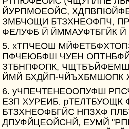
РТПЮФЕОЙС (ЧЩУПЛПЕ Л
ЙУРПМОЕОЙС, ХДПВПЮЙФ
ЗМБЧОЩИ БТЗХНЕОФПЧ, 
ФЕЛУФБ Й ЙММАУФТБГЙК Й Ф
5. хТПЧЕОШ МЙФЕТБФХТОП
ПФЧЕЮБФШ ЧУЕН ОПТНБФ
ЗТБНПФОПК, ЧЩТБЪЙФЕМШО
ЙМЙ БХДЙП-ЧЙЪХБМШОПК 
6. уЧПЕЧТЕНЕООПУФШ РПС
ЕЗП ХУРЕИБ. рТЕЛТБУОЩК
БТЗХНЕОФБГЙС НПЗХФ ПЛ
ДПУФЙЦЕОЙСНЙ, ЕУМЙ "РП