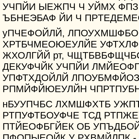
УЧПЙИ ЫЕЖПЧ Ч УЙМХ ФП
ЪБНЕЭБАФ ЙИ Ч ПРТЕДЕМ
уПЧЕФОЙЛЙ, ЛПОУХМШФБО
ХРТБЧМЕОЮЕУЛЙЕ УФТХЛФ
ЖХОЛГЙЙ рт, ЧЩТБВБФЩЧБ
ДЕКУФЧЙК УЧПЙИ ЛМЙЕОФ
УПФТХДОЙЛЙ ЛПОУБМФЙОЗ
РПМЙФЙЮЕУЛЙН ЧПРТПУБН Й
нБУУПЧБС ЛХМШФХТБ УЖП
РТПУФТБОУФЧЕ ТСД РТПЖЕ
ПТЙЕОФБГЙЕК ОБ УПЪДБО
ПФОПЫЕОЙК У РХВМЙЛПК - 