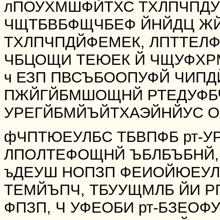
лПОУХМШФЙТХС ТХЛПЧПДУФ
ЧЩТБВБФЩЧБЕФ ЙНЙДЦ ЖЙ
ТХЛПЧПДЙФЕМЕК, ЛПТТЕЛ
ЧБЦОЩИ ТЕЮЕК Й ЧЩУФХРМ
ч ЕЗП ПВСЪБООПУФЙ ЧИПД
ПЖЙГЙБМШОЩНЙ РТЕДУФБ
УРЕГЙБМЙЪЙТХАЭЙНЙУС О
фЧПТЮЕУЛБС ТБВПФБ рт-У
ЛПОЛТЕФОЩНЙ ЪБЛБЪБНЙ,
ъДЕУШ НОПЗП ФЕИОЙЮЕУЛП
ТЕМЙЪПЧ, ТБУУЩМЛБ ЙИ РП 
ФПЗП, Ч УФЕОБИ рт-БЗЕОФ