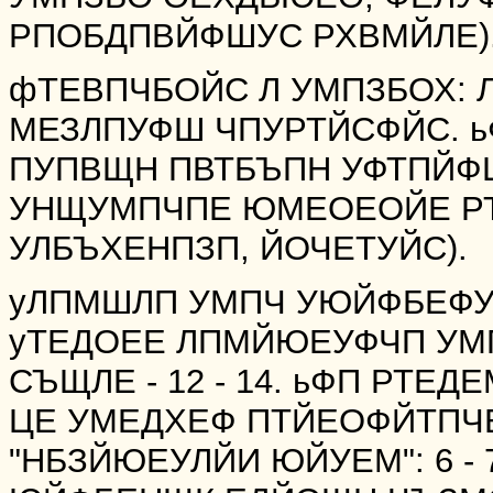
РПОБДПВЙФШУС РХВМЙЛЕ)
фТЕВПЧБОЙС Л УМПЗБОХ: 
МЕЗЛПУФШ ЧПУРТЙСФЙС. 
ПУПВЩН ПВТБЪПН УФТПЙФШ
УНЩУМПЧПЕ ЮМЕОЕОЙЕ РТ
УЛБЪХЕНПЗП, ЙОЧЕТУЙС).
уЛПМШЛП УМПЧ УЮЙФБЕФУ
уТЕДОЕЕ ЛПМЙЮЕУФЧП УМП
СЪЩЛЕ - 12 - 14. ьФП РТ
ЦЕ УМЕДХЕФ ПТЙЕОФЙТПЧ
"НБЗЙЮЕУЛЙИ ЮЙУЕМ": 6 -