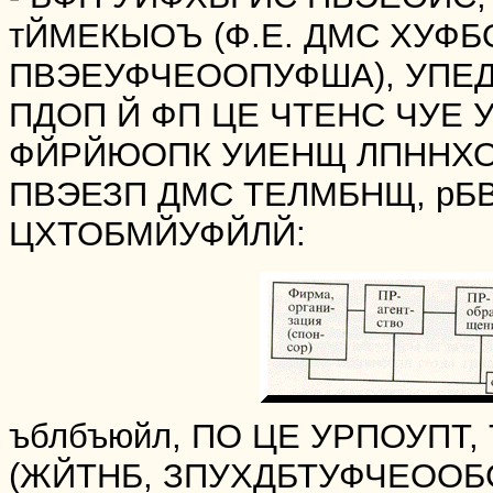
тЙМЕКЫОЪ (Ф.Е. ДМС ХУФ
ПВЭЕУФЧЕООПУФША), УПЕД
ПДОП Й ФП ЦЕ ЧТЕНС ЧУЕ
ФЙРЙЮОПК УИЕНЩ ЛПННХО
ПВЭЕЗП ДМС ТЕЛМБНЩ, рБ
ЦХТОБМЙУФЙЛЙ:
ъблбъюйл, ПО ЦЕ УРПОУП
(ЖЙТНБ, ЗПУХДБТУФЧЕООБ