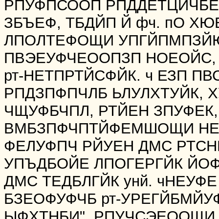
РПУФПСООП РПДДЕТЦЙЧБЕ
ЗБЪЕФ, ТБДЙП Й фч. пО ХЮ
ЛПОЛТЕФОЩИ УПГЙПМПЗЙ
ПВЭЕУФЧЕООПЗП НОЕОЙС,
рт-НЕТПРТЙСФЙК. ч ЕЗП 
РПДЗПФПЧЛБ ЬЛУЛХТУЙК, 
ЧЩУФБЧПЛ, РТЙЕН ЗПУФЕК
ВМБЗПФЧПТЙФЕМШОЩИ НЕ
ФЕЛУФПЧ РЙУЕН ДМС РТСН
УПЪДБОЙЕ ЛПОГЕРГЙК ЙОФ
ДМС ТЕДБЛГЙК унй. чНЕУФ
БЗЕОФУФЧБ рт-УРЕГЙБМЙУ
ЫФХТНБИ", РПУЧСЭЕООЩИ