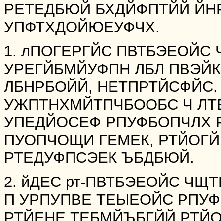
РЕТЕДБЮЙ БХДЙФПТЙЙ ЙН
УПФТХДОЙЮЕУФЧХ.
1. лПОГЕРГЙС ПВТБЭЕОЙС
УРЕГЙБМЙУФПН ЛБЛ ПВЭЙК
ЛБНРБОЙЙ, НЕТПРТЙСФЙС.
УЖПТНХМЙТПЧБООБС Ч ЛТ
УПЕДЙОСЕФ РПУФБОПЧЛХ 
ПУОПЧОЩИ ГЕМЕК, РТЙОГ
РТЕДУФПСЭЕК ЪБДБЮЙ.
2. йДЕС рт-ПВТБЭЕОЙС Ч
П УРПУПВЕ ТЕЫЕОЙС РПУ
РТЙЕНЕ ТЕБМЙЪБГЙЙ РТЙ