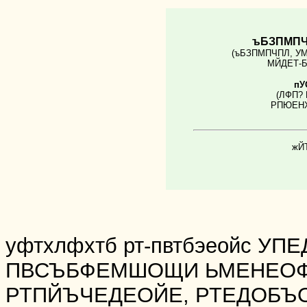
ъБЗПМП
(ъБЗПМПЧПЛ, У
МЙДЕТ-Б
пУ
(ЛФП?
РПЮЕНХ
жЙ
уфтхлфхтб рт-пвтбэеойс
УПЕ
ПВСЪБФЕМШОЩИ ЬМЕНЕОФП
РТПЙЪЧЕДЕОЙЕ, РТЕДОБ