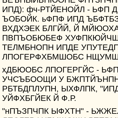
ИПД): фч-РТЙЕНОЙЛ - ЬФП
ЪОБОЙК. ьФПФ ИПД ЪБФТБ
ВХДХЭЕК БЛГЙЙ, Й МЙЮОХ
ПВПЪОБЮБЕФ ХУФПКЮЙЧЩК
ТЕЛМБНОПН ИПДЕ УПУТЕ
ЛПОГЕРФХБМШОБС НЩУМШ 
хДБЮОБС ЛПОГЕРГЙС - ЬФП
УЧСЪБООЩИ У БЖПТЙЪНПН,
РБТБДПЛУПН, ЫХФЛПК, "И
УЙФХБГЙЕК Й Ф.Р.
"нПЪЗПЧПК ЫФХТН" - ЬЖЖ