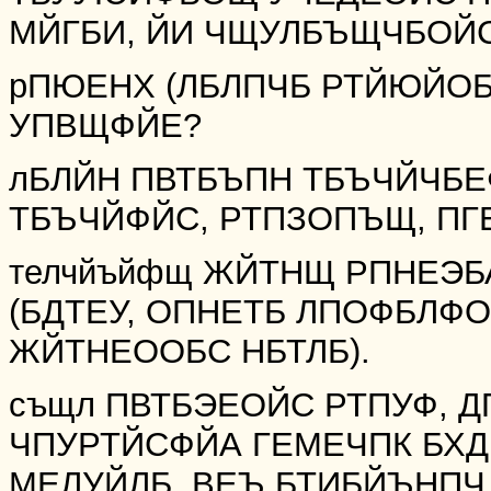
МЙГБИ, ЙИ ЧЩУЛБЪЩЧБОЙС
рПЮЕНХ (ЛБЛПЧБ РТЙЮЙО
УПВЩФЙЕ?
лБЛЙН ПВТБЪПН ТБЪЧЙЧБ
ТБЪЧЙФЙС, РТПЗОПЪЩ, ПГ
телчйъйфщ ЖЙТНЩ РПНЕЭБ
(БДТЕУ, ОПНЕТБ ЛПОФБЛФ
ЖЙТНЕООБС НБТЛБ).
същл ПВТБЭЕОЙС РТПУФ, 
ЧПУРТЙСФЙА ГЕМЕЧПК БХ
МЕЛУЙЛБ, ВЕЪ БТИБЙЪНПЧ