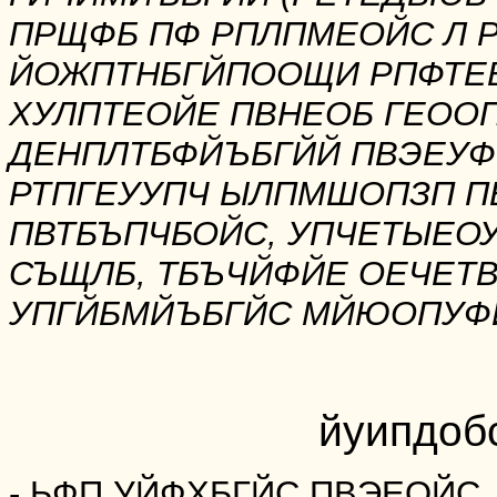
ПРЩФБ ПФ РПЛПМЕОЙС Л 
ЙОЖПТНБГЙПООЩИ РПФТЕВ
ХУЛПТЕОЙЕ ПВНЕОБ ГЕОО
ДЕНПЛТБФЙЪБГЙЙ ПВЭЕУФ
РТПГЕУУПЧ ЫЛПМШОПЗП П
ПВТБЪПЧБОЙС, УПЧЕТЫЕО
СЪЩЛБ, ТБЪЧЙФЙЕ ОЕЧЕТ
УПГЙБМЙЪБГЙС МЙЮОПУФЙ 
йуипдоб
- ЬФП УЙФХБГЙС ПВЭЕОЙС