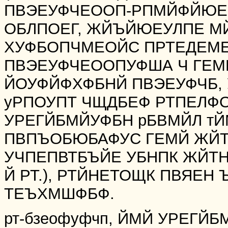
ПВЭЕУФЧЕООП-РПМЙФЙЮЕУ
ОБЛПОЕГ, ЖЙЪЙЮЕУЛПЕ М
ХУФБОПЧМЕОЙС ПРТЕДЕМ
ПВЭЕУФЧЕООПУФША Ч ГЕМ
ЙОУФЙФХФБНЙ ПВЭЕУФЧБ, 
уРПОУПТ ЧЩДБЕФ РТПЕЛФ
УРЕГЙБМЙУФБН рБВМЙЛ тЙ
ПВПЪОБЮБАФУС ГЕМЙ ЖЙТ
УЧПЕПВТБЪЙЕ УБНПК ЖЙТН
Й РТ.), РТЙНЕТОЩК ПВЯЕН
ТЕЪХМШФБФ.
рт-бзеофуфчп, ЙМЙ УРЕГЙ