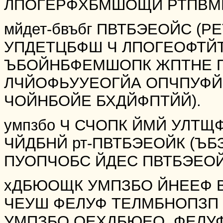
ЛПОГЕРФХБМШОЩИ РТПВМ
мйдет-бвъбг ПВТБЭЕОЙС (
УПДЕТЦБФШ Ч ЛПОГЕОФТЙТ
ЪБОЙНБФЕМШОПК ЖПТНЕ П
ЛЧЙОФЬУУЕОГЙА ОПЧПУФЙ
ЧОЙНБОЙЕ БХДЙФПТЙЙ).
умпзбо Ч СЧОПК ЙМЙ УЛТЩ
ЧЙДБНЙ рт-ПВТБЭЕОЙК (Ъ
ПУОПЧОБС ЙДЕС ПВТБЭЕОЙ
хДБЮОЩК УМПЗБО ЙНЕЕФ
ЧЕУШ ФЕЛУФ ТЕЛМБНОПЗП 
УМПЗБО ОЕХДБЮЕО, ФЕЛУФ