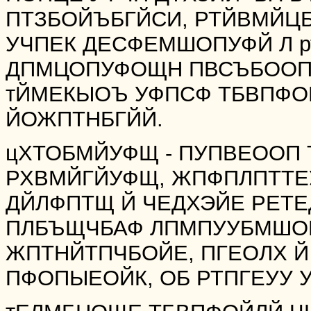
ПТЗБОЙЪБГЙСИ, РТЙВМЙЦБ
УЧПЕК ДЕСФЕМШОПУФЙ Л рт
ДПМЦОПУФОЩН ПВСЪБООПУ
тЙМЕКЫОЪ УФПСФ ТБВПФО
ЙОЖПТНБГЙЙ.
цХТОБМЙУФЩ - ПУПВЕООП 
РХВМЙГЙУФЩ, ЖПФПЛПТТЕ
ДЙЛФПТЩ Й ЧЕДХЭЙЕ РЕТЕД
ПЛБЪЩЧБАФ ЛПМПУУБМШОП
ЖПТНЙТПЧБОЙЕ, ПГЕОЛХ 
ПФОПЫЕОЙК, ОБ РТПГЕУУ