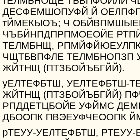
тЕЛМБНОЩЕ ТБВПФОЙЛЙ Ч
ДЕСФЕМШОПУФЙ Й ОЕЛПФП
тЙМЕКЫОЪ; Ч ОБЙВПМШЫЕ
ЧЪБЙНПДПРПМОЕОЙЕ РТПЙ
ТЕЛМБНЩ, РПМЙФЙЮЕУЛПК 
ЧЩТБВПФЛЕ ТЕЛМБНОПЗП У
ЖЙТНЩ (ПТЗБОЙЪБГЙЙ).
уЕЛТЕФБТШ, УЕЛТЕФБТШ-
ЖЙТНЩ (ПТЗБОЙЪБГЙЙ) П
РПДДЕТЦБОЙЕ УФЙМС ДЕМ
ДБООПК ПВЭЕУФЧЕООПК Й
рТЕУУ-УЕЛТЕФБТШ, РТЕУУ