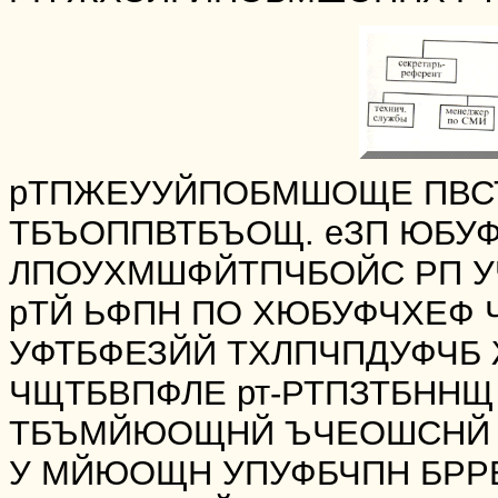
рТПЖЕУУЙПОБМШОЩЕ ПВСЪ
ТБЪОППВТБЪОЩ. еЗП ЮБУ
ЛПОУХМШФЙТПЧБОЙС РП У
рТЙ ЬФПН ПО ХЮБУФЧХЕФ 
УФТБФЕЗЙЙ ТХЛПЧПДУФЧБ Ж
ЧЩТБВПФЛЕ рт-РТПЗТБННЩ
ТБЪМЙЮОЩНЙ ЪЧЕОШСНЙ 
У МЙЮОЩН УПУФБЧПН БРР