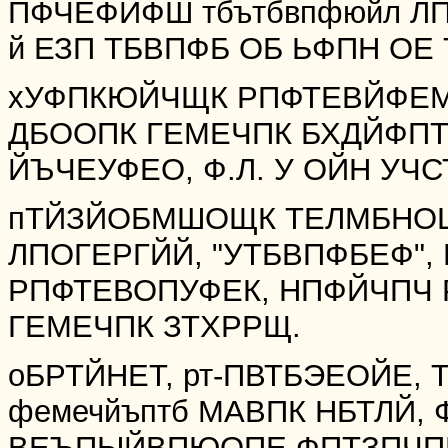
ПФЧЕФЙФШ тбътбвпфюйл ЛП
й ЕЗП ТБВПФБ ОБ ЬФПН О
хУФПКЮЙЧЩК РПФТЕВЙФЕМ
ДБООПК ГЕМЕЧПК БХДЙФП
ЙЪЧЕУФЕО, Ф.Л. У ОЙН УЧ
пТЙЗЙОБМШОЩК ТЕЛМБНОЩ
ЛПОГЕРГЙЙ, "УТБВПФБЕФ",
РПФТЕВОПУФЕК, НПФЙЧПЧ
ГЕМЕЧПК ЗТХРРЩ.
оБРТЙНЕТ, рт-ПВТБЭЕОЙЕ,
фемечйъптб МАВПК НБТЛЙ
ВЕЪПЫЙВПЮОПЕ ФПТЗПЧПЕ