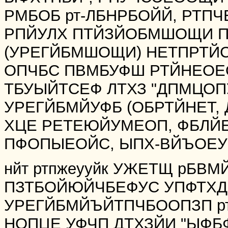
РМБОБ рт-ЛБНРБОЙЙ, РТП
РПЙУЛХ ПТЙЗЙОБМШОЩИ 
(УРЕГЙБМШОЩИ) НЕТПРТЙСФЙ
ОПЧБС ПВМБУФШ РТЙНЕОЕ
ТБУЫЙТСЕФ ЛТХЗ "ДПМЦОП
УРЕГЙБМЙУФБ (ОБРТЙНЕТ,
ХЦЕ РЕТЕЮЙУМЕОП, ФБЛЙ
ПФОПЫЕОЙС, ЫПХ-ВЙЪОЕУ Й
нйт ртпжеууйк УЖЕТЩ рБВ
ПЗТБОЙЮЙЧБЕФУС УПФТХ
УРЕГЙБМЙЪЙТПЧБООПЗП рт
НОПЦЕ УФЧП ДТХЗЙИ "ЫФБ